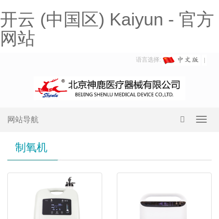
开云 (中国区) Kaiyun - 官方
网站
语言选择:
网站导航
Toggl
navig
制氧机