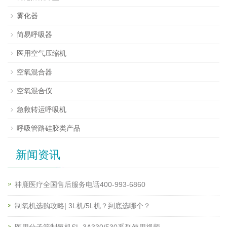
雾化器
简易呼吸器
医用空气压缩机
空氧混合器
空氧混合仪
急救转运呼吸机
呼吸管路硅胶类产品
新闻资讯
神鹿医疗全国售后服务电话400-993-6860
制氧机选购攻略| 3L机/5L机？到底选哪个？