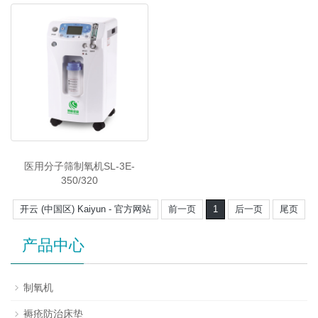
医用分子筛制氧机SL-3E-
350/320
开云 (中国区) Kaiyun - 官方网站
前一页
1
后一页
尾页
产品中心
制氧机
褥疮防治床垫