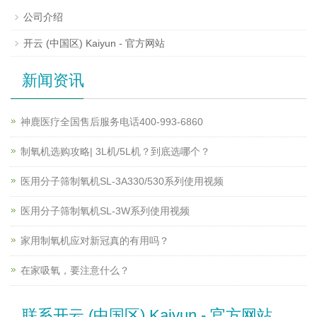
公司介绍
开云 (中国区) Kaiyun - 官方网站
新闻资讯
神鹿医疗全国售后服务电话400-993-6860
制氧机选购攻略| 3L机/5L机？到底选哪个？
医用分子筛制氧机SL-3A330/530系列使用视频
医用分子筛制氧机SL-3W系列使用视频
家用制氧机应对新冠真的有用吗？
在家吸氧，要注意什么？
联系开云 (中国区) Kaiyun - 官方网站