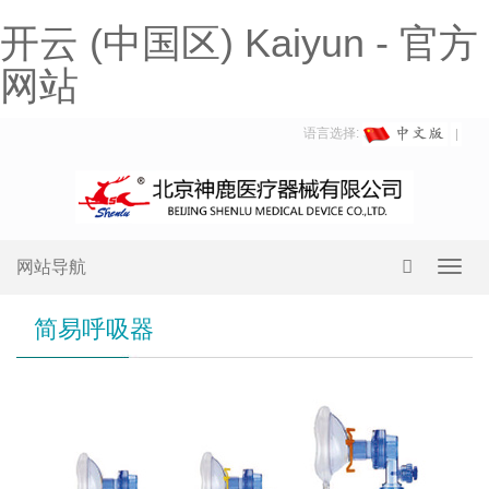
开云 (中国区) Kaiyun - 官方
网站
语言选择:
网站导航
Toggl
navig
简易呼吸器