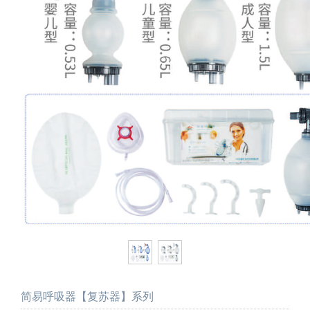
简易呼吸器【复苏器】系列