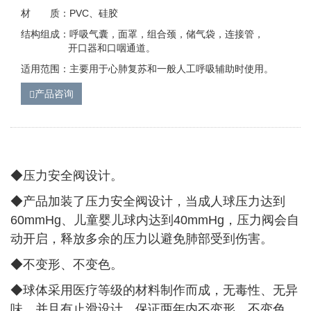
材 质：PVC、硅胶
结构组成：呼吸气囊，面罩，组合颈，储气袋，连接管，
开口器和口咽通道。
适用范围：主要用于心肺复苏和一般人工呼吸辅助时使用。
产品咨询
◆压力安全阀设计。
◆
产品加装了压力安全阀设计，当成人球压力达到
60mmHg、儿童婴儿球内达到40mmHg，压力阀会自
动开启，释放多余的压力以避免肺部受到伤害。
◆
不变形、不变色。
◆
球体采用医疗等级的材料制作而成，无毒性、无异
味，并且有止滑设计，保证两年内不变形，不变色。