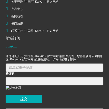
关于开云 (中国区) Kaiyun - 官方网站
产品中心
新闻动态
招商加盟
联系开云 (中国区) Kaiyun - 官方网站
邮箱订阅
通过订阅开云 (中国区) Kaiyun - 官方网站 的邮件列表，您将更新开云 (中国
区) Kaiyun - 官方网站 的最新消息。 填写你的电子邮件：
验证码:
提交