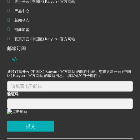
关于开云 (中国区) Kaiyun - 官方网站
产品中心
新闻动态
招商加盟
联系开云 (中国区) Kaiyun - 官方网站
邮箱订阅
通过订阅开云 (中国区) Kaiyun - 官方网站 的邮件列表，您将更新开云 (中国
区) Kaiyun - 官方网站 的最新消息。 填写你的电子邮件：
验证码:
提交