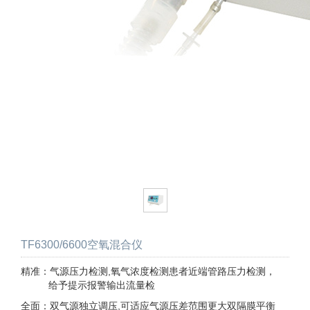
TF6300/6600空氧混合仪
精准：气源压力检测,氧气浓度检测患者近端管路压力检测，
给予提示报警输出流量检
全面：双气源独立调压,可适应气源压差范围更大双隔膜平衡