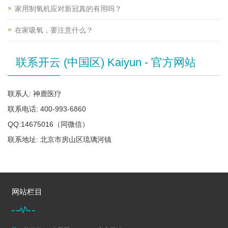
家用制氧机应对新冠真的有用吗？
在家吸氧，要注意什么？
联系开云 (中国区) Kaiyun - 官方网站
联系人: 神鹿医疗
联系电话: 400-993-6860
QQ:14675016（同微信）
联系地址: 北京市房山区琉璃河镇
网站栏目