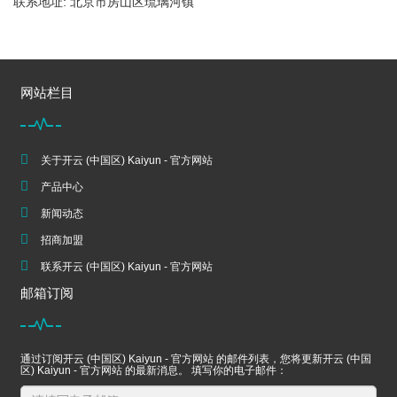
联系地址: 北京市房山区琉璃河镇
网站栏目
关于开云 (中国区) Kaiyun - 官方网站
产品中心
新闻动态
招商加盟
联系开云 (中国区) Kaiyun - 官方网站
邮箱订阅
通过订阅开云 (中国区) Kaiyun - 官方网站 的邮件列表，您将更新开云 (中国
区) Kaiyun - 官方网站 的最新消息。 填写你的电子邮件：