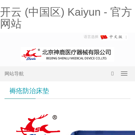
开云 (中国区) Kaiyun - 官方
网站
语言选择:
网站导航
Toggl
navig
褥疮防治床垫