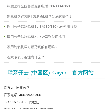
神鹿医疗全国售后服务电话400-993-6860
制氧机选购攻略| 3L机/5L机？到底选哪个？
医用分子筛制氧机SL-3A330/530系列使用视频
医用分子筛制氧机SL-3W系列使用视频
家用制氧机应对新冠真的有用吗？
在家吸氧，要注意什么？
联系开云 (中国区) Kaiyun - 官方网站
联系人: 神鹿医疗
联系电话: 400-993-6860
QQ:14675016（同微信）